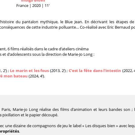
Indigo Blues
France | 2020 | 11′
histoire du pantalon mythique, le Blue Jean. En décrivant les étapes de
es conséquences de cette industrie polluante… Co-réalisé avec Eric Bernaud p
t, 6 films réalisés dans le cadre d’ateliers cinéma
 et d’adolescents sous la direction de Marie-Jo Long :
, 2’) ;
Le marin et les fous
(2013, 2’) ;
C’est la fête dans l’intestin
(2022, 4
Vé mon bateau
(2024, 4’).
aris, Marie-jo Long réalise des films d’animation et leurs bandes son ; 
 pixillation et le papier découpé.
ec une dizaine de compagnons de jeu le label « Les disques bien » avec leq
propriétés
.