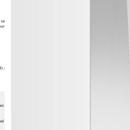
 sa
our
’) ;
les
uel