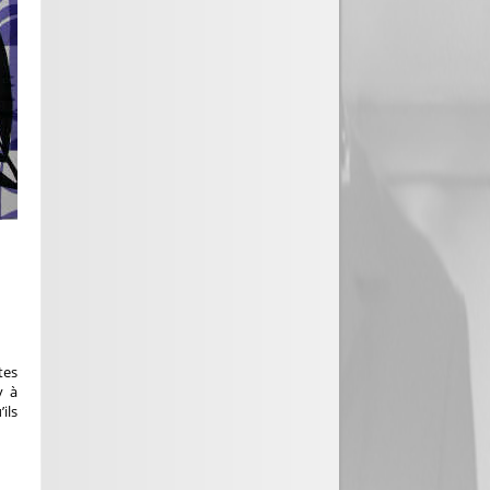
tes
y à
ils