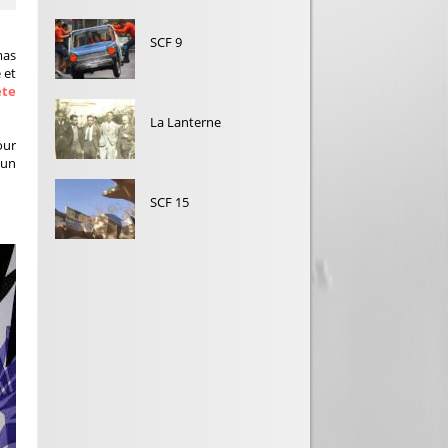
SCF 9
mas
 et
ète
La Lanterne
our
’un
SCF 15