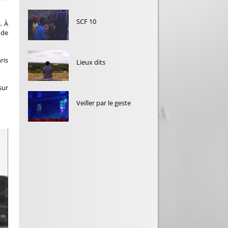
SCF 10
. À
 de
ris
Lieux dits
sur
Veiller par le geste