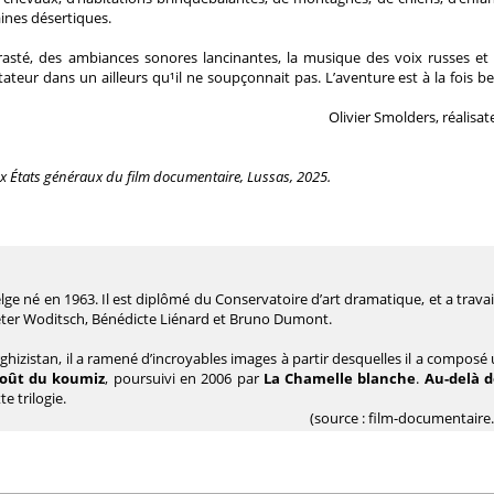
aines désertiques.
rasté, des ambiances sonores lancinantes, la musique des voix russes et
eur dans un ailleurs qu¹il ne soupçonnait pas. L’aventure est à la fois bel
Olivier Smolders, réalisat
x États généraux du film documentaire, Lussas, 2025.
lge né en 1963. Il est diplômé du Conservatoire d’art dramatique, et a travai
eter Woditsch, Bénédicte Liénard et Bruno Dumont.
hizistan, il a ramené d’incroyables images à partir desquelles il a composé
oût du koumiz
, poursuivi en 2006 par
La Chamelle blanche
.
Au-delà d
te trilogie.
(source : film-documentaire.