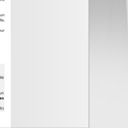
 un
le,
eur
llé
 un
es
fr)