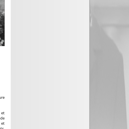
ure
 et
ade
 et
ts,