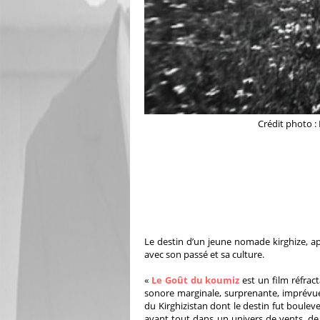
Crédit photo 
Le destin d’un jeune nomade kirghize, a
avec son passé et sa culture.
«
Le Goût du koumiz
est un film réfrac
sonore marginale, surprenante, imprévue.
du Kirghizistan dont le destin fut boulev
avant tout dans un univers de vents, de