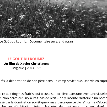
: Le Goût du koumiz | Documentaire sur grand écran
LE GOÛT DU KOUMIZ
Un film de Xavier Christiaens
Belgique | 2003 | 56’
près la déportation de son père dans un camp soviétique. Une vie en rupt
taire aux dogmes établis, qui creuse son ornière dans une aventure visuelle
 Non parce qu’il n’y aurait pas de récit – on y raconte l’histoire d’un nom
ersé par la domination soviétique – mais parce que celui-ci s’incarne d’abord
 chevaux, d’habitations brinquebalantes, de montagnes, de chiens, d’enfan