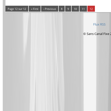
Page 12 sur 12
« First
‹ Previous
8
9
10
11
12
Flux RSS
© Sans Canal Fixe 