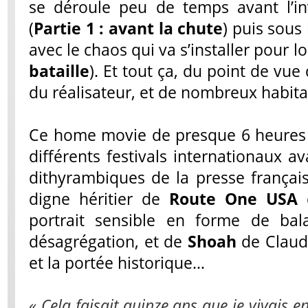
se déroule peu de temps avant l’i
(
Partie 1 : avant la chute
) puis sous
avec le chaos qui va s’installer pour 
bataille
). Et tout ça, du point de vue 
du réalisateur, et de nombreux habit
Ce home movie de presque 6 heures 
différents festivals internationaux av
dithyrambiques de la presse française
digne héritier de
Route One USA
d
portrait sensible en forme de ba
désagrégation, et de
Shoah
de Claud
et la portée historique…
« Cela faisait quinze ans que je vivais e