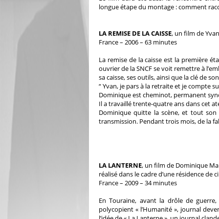
longue étape du montage : comment racon
LA REMISE DE LA CAISSE
, un film de Yvan
France – 2006 – 63 minutes
La remise de la caisse est la première é
ouvrier de la SNCF se voit remettre à l’
sa caisse, ses outils, ainsi que la clé de son
“ Yvan, je pars à la retraite et je compte 
Dominique est cheminot, permanent synd
Il a travaillé trente-quatre ans dans cet at
Dominique quitte la scène, et tout son
transmission. Pendant trois mois, de la fab
LA LANTERNE
, un film de Dominique M
réalisé dans le cadre d’une résidence de
France – 2009 – 34 minutes
En Touraine, avant la drôle de guerre
polycopient « l’Humanité », journal deven
l’idée de « La Lanterne », un journal clan