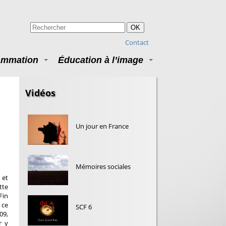
OK
Contact
ammation
Éducation à l’image
Vidéos
Un jour en France
Mémoires sociales
 et
tte
Fin
 ce
SCF 6
09,
r y