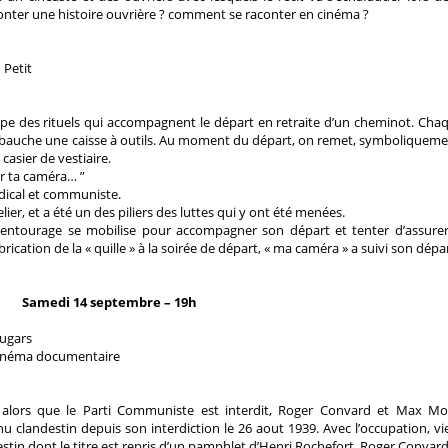
ter une histoire ouvrière ? comment se raconter en cinéma ?
 Petit
tape des rituels qui accompagnent le départ en retraite d’un cheminot. Cha
embauche une caisse à outils. Au moment du départ, on remet, symboliqueme
 casier de vestiaire.
sur ta caméra… ”
ical et communiste.
elier, et a été un des piliers des luttes qui y ont été menées.
 entourage se mobilise pour accompagner son départ et tenter d’assurer
rication de la « quille » à la soirée de départ, « ma caméra » a suivi son dépar
Samedi 14 septembre – 19h
augars
 cinéma documentaire
, alors que le Parti Communiste est interdit, Roger Convard et Max Mo
u clandestin depuis son interdiction le 26 aout 1939. Avec l’occupation, vi
destin dont le titre est repris d’un pamphlet d’Henri Rochefort. Roger Convard