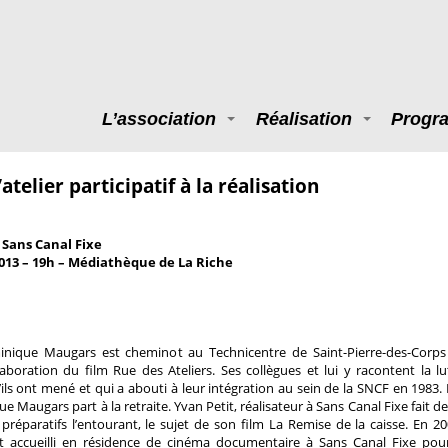
L’association
Réalisation
Progr
atelier participatif à la réalisation
 Sans Canal Fixe
013 – 19h – Médiathèque de La Riche
nique Maugars est cheminot au Technicentre de Saint-Pierre-des-Corps
élaboration du film Rue des Ateliers. Ses collègues et lui y racontent la lu
’ils ont mené et qui a abouti à leur intégration au sein de la SNCF en 1983. 
 Maugars part à la retraite. Yvan Petit, réalisateur à Sans Canal Fixe fait de
préparatifs l’entourant, le sujet de son film La Remise de la caisse. En 20
 accueilli en résidence de cinéma documentaire à Sans Canal Fixe pou