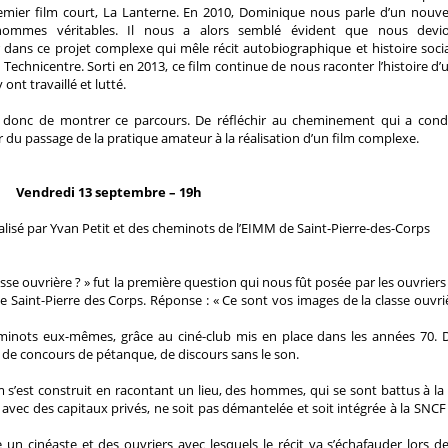
remier film court, La Lanterne. En 2010, Dominique nous parle d’un nouv
hommes véritables. Il nous a alors semblé évident que nous devi
dans ce projet complexe qui mêle récit autobiographique et histoire socia
 Technicentre. Sorti en 2013, ce film continue de nous raconter l’histoire d’
t travaillé et lutté.
est donc de montrer ce parcours. De réfléchir au cheminement qui a cond
r du passage de la pratique amateur à la réalisation d’un film complexe.
Vendredi 13 septembre – 19h
réalisé par Yvan Petit et des cheminots de l’EIMM de Saint-Pierre-des-Corps
sse ouvrière ? » fut la première question qui nous fût posée par les ouvriers
 de Saint-Pierre des Corps. Réponse : « Ce sont vos images de la classe ouvri
eminots eux-mêmes, grâce au ciné-club mis en place dans les années 70. 
de concours de pétanque, de discours sans le son.
m s’est construit en racontant un lieu, des hommes, qui se sont battus à la 
avec des capitaux privés, ne soit pas démantelée et soit intégrée à la SNCF
 un cinéaste et des ouvriers avec lesquels le récit va s’échafauder lors de