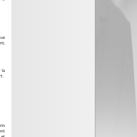
que
nt,
 la
t.
rin
ent
 et