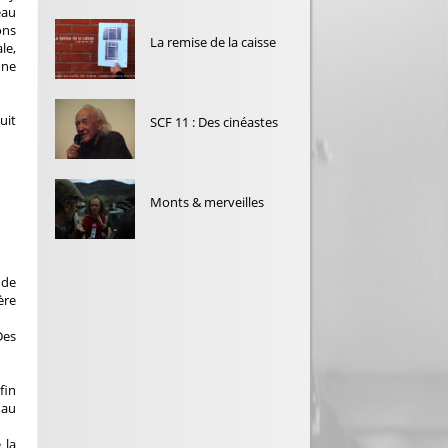
eau
ons
La remise de la caisse
le,
une
uit
SCF 11 : Des cinéastes
Monts & merveilles
 de
ère
Des
fin
 au
 la