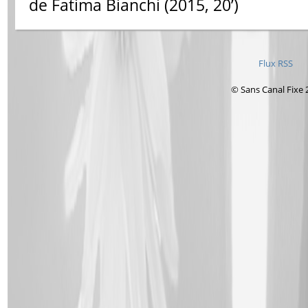
de Fatima Bianchi (2015, 20’)
Flux RSS
© Sans Canal Fixe 