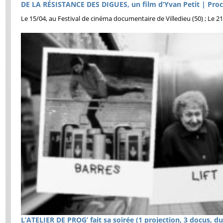
DE LA RÉSISTANCE DES DIGUES, un film d’Yvan Petit | Proc
Le 15/04, au Festival de cinéma documentaire de Villedieu (50) ; Le 
L’ATELIER DE PROG’ fait sa soirée (1 projection, 3 docus, 