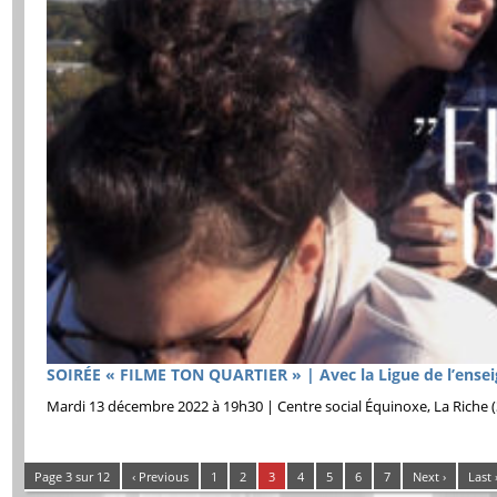
SOIRÉE « FILME TON QUARTIER » | Avec la Ligue de l’ense
Mardi 13 décembre 2022 à 19h30 | Centre social Équinoxe, La Riche (3
Page 3 sur 12
‹ Previous
1
2
3
4
5
6
7
Next ›
Last 