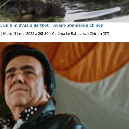
n film d’Alain Barthot | Avant-première à Chinon
e | Mardi 31 mai 2022 à 20h30 | Cinéma Le Rabelais, à Chinon (37)