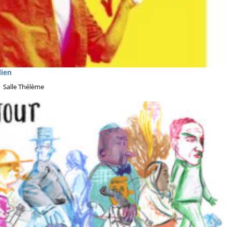
lien
| Salle Thélème