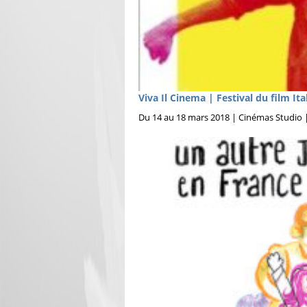
Viva Il Cinema | Festival du film Ita
Du 14 au 18 mars 2018 | Cinémas Studio 