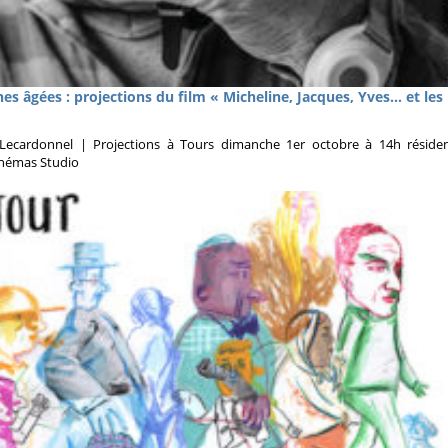
es âgées : projections du film « Micheline, Jacques, Yves… et les
Lecardonnel | Projections à Tours dimanche 1er octobre à 14h réside
cinémas Studio